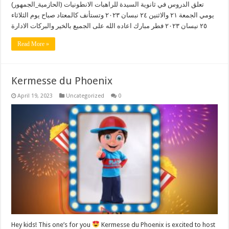
تعلق الدروس في ثانوية السيدة للراهبات الانطونيات (الحازمية_الجمهور)
يومي الجمعة ٢١ والاثنين ٢٤ نبسان ٢٠٢٣ وتستأنف كالمعتاد صباح يوم الثلاثاء
٢٥ نيسان ٢٠٢٣ فطر مبارك اعاده الله على الجميع بالخير والبركات الادارة
Read More »
Kermesse du Phoenix
April 19, 2023
Uncategorized
0
Hey kids! This one’s for you
Kermesse du Phoenix is excited to host