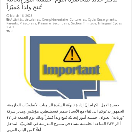
تُنتج ولداً مُميّزاً
March 16, 2023
Activités
,
circulaires
,
Complémentaire
,
Culturelles
,
Cycle
,
Enseignants
,
Parents
,
Préscolaire
,
Primaire
,
Secondaire
,
Section Trilingue
,
Trilingual Cycles
2 & 3
0
حضرة الاهل الكرام إنّ إدارة ثانويّة السيّدة للراهبات الأنطونيّات الحازمية-
الجمهور تدعوكم الى لقاء مع الأستاذ سمير قسطنطين، مؤسّس ومدير شركة
“وزنات”، بعنوان: خمسة أمور إيجابيّة تُنتج ولداً مُميّزاً وذلك يوم الجمعة في ١٧
أذار ٢.٢٣ الساعة الخامسة مساء في مسرح المدرسة في الحازميّة المدخل
من الباب الغربي E أهلًا …