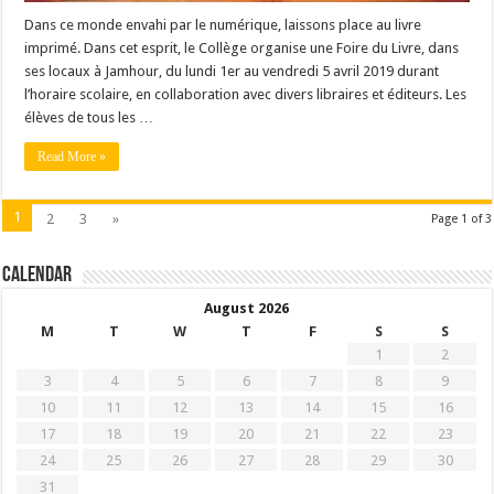
Dans ce monde envahi par le numérique, laissons place au livre
imprimé. Dans cet esprit, le Collège organise une Foire du Livre, dans
ses locaux à Jamhour, du lundi 1er au vendredi 5 avril 2019 durant
l’horaire scolaire, en collaboration avec divers libraires et éditeurs. Les
élèves de tous les …
Read More »
1
2
3
»
Page 1 of 3
Calendar
August 2026
M
T
W
T
F
S
S
1
2
3
4
5
6
7
8
9
10
11
12
13
14
15
16
17
18
19
20
21
22
23
24
25
26
27
28
29
30
31