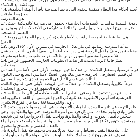
ويناقشه مع التلامذة.
1.4. تُعتبر أحكام هذا النظام متمّمة للعقود التي تربط المدرسة بأفراد الهيئة التعليمية،
وملزمة للطرفين.
هوية المدرسة
2.1. ثانوية السيدة للراهبات الأنطونيات الحازمية-الجمهور هي مدرسة كاثوليكية، حيث
احترام الروح الدينية واجب وإلزامي، وكذلك المشاركة في الاحتفالات الدينية ودروس
التعليم المسيحي.
2.2. هي لبنانية تابعة لجمعية الراهبات الأنطونيات (مركز إدارتها العامة في رومية
المتن).
2.3. بدأت المدرسة رسالتها في مار تقلا – الحازمية في تشرين الأول 1961. وهي
مختلطة من صفّ ما قبل الروضة (في دار الحضانة) الى الصفّ الثانوي الثالث. تستقبل
تلامذة من المناطق المجاورة ومن عائلات ذوات خلفيات إجتماعية متنوعة.
2.4. تضمّ حالياً ثانوية السيدة للراهبات الأنطونيات الحازمية-الجمهور، فرعين
منفصلين:
فرعاً فرنسياً: يستقبل التلامذة من صفّ ما قبل الروضة الأولى حتى الأساسي السادس
في قسم الصغار في الحازمية – مار تقلا، ومن الصفّ الأساسي السابع حتى الثانوي
الثالث في قسم الكبار في الجمهور (وادي شحرور السفلى).
فرعاً انكليزياً: يستقبل التلامذة من صفّ ما قبل الروضة الأولى حتى الثانوي الثالث،
ومركزه الجمهور (وادي شحرور السفلى).
2.5. لغات التدريس: تعتمد الثانوية في التعليم اللغة العربية كلغة أم، الى جانب اللغة
الفرنسية لغة أولى والانكليزية لغة ثانية في الفرع الفرنسي، أو اللغة الانكليزية لغة
أولى والفرنسية لغة ثانية في الفرع الانكليزي.
2.6. نظام التربية في ثانوية السيدة للراهبات الانطونيات في الحازمية والجمهور يعتمد
على مبادئ وقيم محدّدة -على كل فرد من أسرة المدرسة احترامها والتقيّد بها- وهي
تتلخّص بالعمل الدؤوب، والدقّة والمثابرة، وواجب تقبّل الآخر واحترامه في شخصه
ومعتقده، وتؤمن تكافؤ الفرص والمعاملة بين البنات والبنين والحماية ضد جميع أنواع
العنف النفسي والجسدي والمعنوي.
على التلامذة التقيد بانضباط ذاتي يليق بعائلاتهم وبثانويتهم. فلا تقبل الثانوية بأي
تصرف ينمّ عن روح لا دينية أو لا أخلاقية، أو عن إخلال بقواعد التهذيب أو واجب