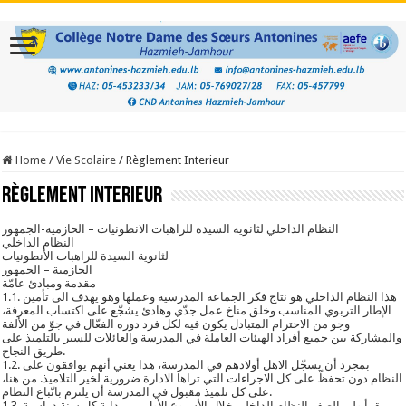
Home
/
Vie Scolaire
/
Règlement Interieur
Règlement Interieur
النظام الداخلي لثانوية السيدة للراهبات الانطونيات – الحازمية-الجمهور
النظام الداخلي
لثانوية السيدة للراهبات الأنطونيات
الحازمية – الجمهور
مقدمة ومبادئ عامّة
1.1. هذا النظام الداخلي هو نتاج فكر الجماعة المدرسية وعملها وهو يهدف الى تأمين
الإطار التربوي المناسب وخلق مناخ عمل جدّي وهادئ يشجّع على اكتساب المعرفة،
وجو من الاحترام المتبادل يكون فيه لكل فرد دوره الفعّال في جوّ من الألفة
والمشاركة بين جميع أفراد الهيئات العاملة في المدرسة والعائلات للسير بالتلميذ على
طريق النجاح.
1.2. بمجرد أن يسجّل الاهل أولادهم في المدرسة، هذا يعني أنهم يوافقون على
النظام دون تحفظّ على كل الاجراءات التي تراها الادارة ضرورية لخير التلاميذ. من هنا،
على كل تلميذ مقبول في المدرسة أن يلتزم باتّباع النظام.
1.3. يقرأ ولي الصف النظام الداخلي خلال الأسبوع الأول من بداية كل سنة دراسية