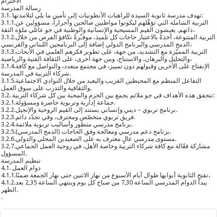
الاحترام
رسالة المدرسة
3.1. تهدف مدرسة ثانوية السيدة للراهبات الأنطونيات إلى تأمين ما يلي لتلامذتها:
3.1.1.التربية الشاملة التي تؤهِّلهم ليكونوا مواطنين صالحين وأحراراً، مسؤولين عن
ذاتهم. يعيشون القيم المسيحية والإنسانية والوطنية في جو عائلي ملؤه الثقة،
3.1.2.التربية المتنوعة، آخذةً بالاعتبار حاجات كل تلميذ، موفـّرةً تكافؤ الفرص من خلال
الدمج المدرسي والبرنامج الدولي إضافة إلى البرنامجين اللبناني والفرنسي،
3.1.3.التربية المميّزة مع التشديد، من جهة، على تطوير فكرهم العلمي في الأبحاث
والتحليل والبرهان، والاستناج، ومن جهة اخرى، على الثقافة الفنية والرياضية،
3.1.4.الإنفتاح على الأخرين وقبولهم دون تمييز، في مجتمع متعدد، والتواصل مع كافة
شركاء التربية في المدرسة.
3.1.5.التفاعل المنظم مع المحيطين القريب والبعيد من خلال النوادي الاجتماعية
والثقافية والتدرب على سوق العمل.
3.2. تتحقق هذه الأهداف في جو ملائم يجمع بين الحزم والمحبة بين كل شركاء التربية:
3.2.1.جماعة إدارية وتربوية حاضرة ومسؤولة.
3.2.2.برنامج تربوي – ديني وإنساني يستند إلى القيم الروحية والإنجيل.
3.2.3.فريق تربوي متخصّص ومحترف، وفي تجدّد دائم.
3.2.4.برنامج مدرسي متطور وأساليب تربوية ملائمة.
3.2.5.برنامج دعم مدرسي ومعالجة وفق الحاجات (الدمج المدرسي).
3.2.6.مستوى مدرسي عالٍ معترف به على الصعيدين المحلي والدولي.
3.2.7.مشاركة فعّالة مع كافة شركاء التربية وخاصة الأهل، في روحية العمل الجماعي
المسؤول.
تنظيم المدرسة
4.1. دوام العمل
4.1.1.تفتح الثانوية أبوابها طوال أيام الأسبوع من نهار الاثنين حتى نهار الجمعة ضمنًا،
4.1.2.يبدأ الدوام المدرسي الساعة 7,30 من صباح كل يوم وينتهي الساعة 2,35 بعد
الظهر.
.