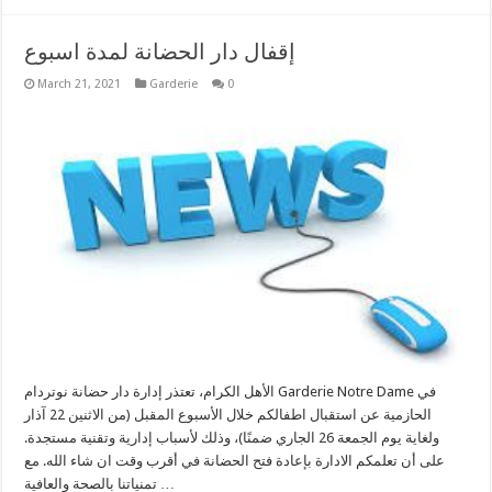
إقفال دار الحضانة لمدة اسبوع
March 21, 2021
Garderie
0
الأهل الكرام، تعتذر إدارة دار حضانة نوتردام Garderie Notre Dame في
الحازمية عن استقبال اطفالكم خلال الأسبوع المقبل (من الاثنين 22 آذار
ولغاية يوم الجمعة 26 الجاري ضمنًا)، وذلك لأسباب إدارية وتقنية مستجدة.
على أن تعلمكم الادارة بإعادة فتح الحضانة في أقرب وقت ان شاء الله. مع
تمنياتنا بالصحة والعافية …