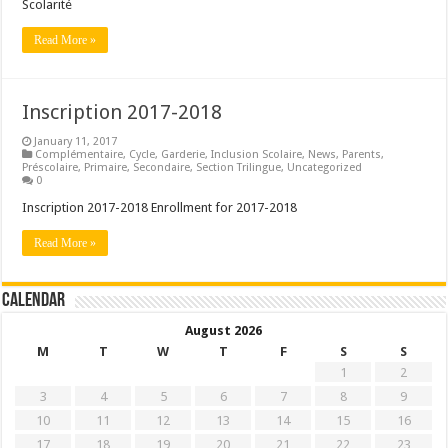
Scolarité
Read More »
Inscription 2017-2018
January 11, 2017
Complémentaire
,
Cycle
,
Garderie
,
Inclusion Scolaire
,
News
,
Parents
,
Préscolaire
,
Primaire
,
Secondaire
,
Section Trilingue
,
Uncategorized
0
Inscription 2017-2018 Enrollment for 2017-2018
Read More »
Calendar
August 2026
M
T
W
T
F
S
S
1
2
3
4
5
6
7
8
9
10
11
12
13
14
15
16
17
18
19
20
21
22
23