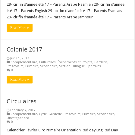
29- cir fin d’année été 17 – Parents Arabe Hazmieh 29- cir fin d’année
été 17 – Parents English 29- cir fin d’année été 17 – Parents Francais
29- cir fin d’année été 17 – Parents Arabe Jamhour
Read More »
Colonie 2017
June 1, 2017
Complémentaire
,
Culturelles
,
Événements et Projets
,
Garderie
,
Préscolaire
,
Primaire
,
Secondaire
,
Section Trilingue
,
Sportives
0
Read More »
Circulaires
February 7, 2017
Complémentaire
,
Cycle
,
Garderie
,
Préscolaire
,
Primaire
,
Secondaire
,
Uncategorized
0
Calendrier Février Circ Primaire Orientation Red day Eng Red Day