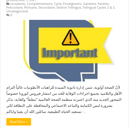
December 1, 2021
circulaires
,
Complémentaire
,
Cycle
,
Enseignants
,
Garderie
,
Parents
,
Préscolaire
,
Primaire
,
Secondaire
,
Section Trilingue
,
Trilingual Cycles 2 & 3
,
Uncategorized
0
لأنّ الصحة أولوية، تثمن إدارة ثانوية السيدة للراهبات الأنطونيات غالياً التزام
الأهل والتلاميذ بجميع اجراءات الوقاية للحد من انتشار فيروس كورونا خصوصاً
المتحور الجديد منه الذي اعتبرته منظمة الصحة العالمية “مقلقاً” وللغاية، تذكر
بضرورة لبس الكمامة والتباعد الاجتماعي والمحافظة على النظافة لكي
نستعيد الحياة الطبيعية. سائلين الله أن يقينا واياكم …
Read More »