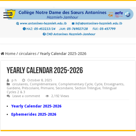
Home
/
circulaires
/
Yearly Calendar 2025-2026
Yearly Calendar 2025-2026
p h
October 8, 2025
circulaires
,
Complémentaire
,
Complementary Cycle
,
Cycle
,
Enseignants
,
Garderie
,
Préscolaire
,
Primaire
,
Secondaire
,
Section Trilingue
,
Trilingual
Cycles 2 & 3
Leave a comment
2,192 Views
Yearly Calendar 2025-2026
Ephemerides 2025-2026