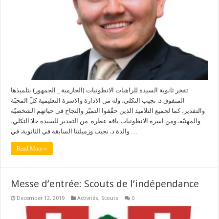
تفخر ثانوية السيدة للراهبات الانطونيات (الحازمية _ الجمهور) بتلميذها
المتفوق د. نجيب التكلي، وله من الادارة والاسرة التعليمية كلّ المحبّة
والتقدير، كما لجميع التلاميذ الذين حقّقوا التميّز والنجاح في حياتهم الشخصيّة
والمهنيّة. ومن اسرة الانطونيات باقة عطرة من التقدير للسيدة حلا التكلي،
والدة د. نجيب وزميلتنا السابقة في الثانوية. في …
Read More »
Messe d’entrée: Scouts de l’indépendance
December 12, 2019
Activités
,
Scouts
0