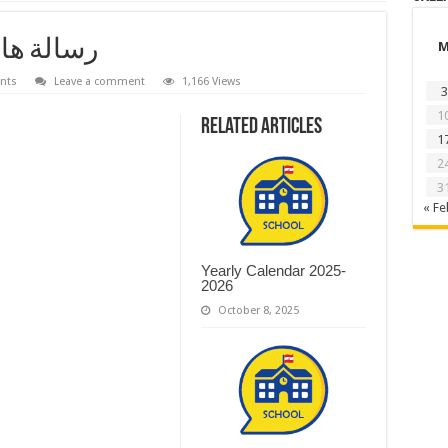
رسالة ها
nts
Leave a comment
1,166 Views
3
1
Related Articles
1
2
3
« Fe
Yearly Calendar 2025-
2026
October 8, 2025