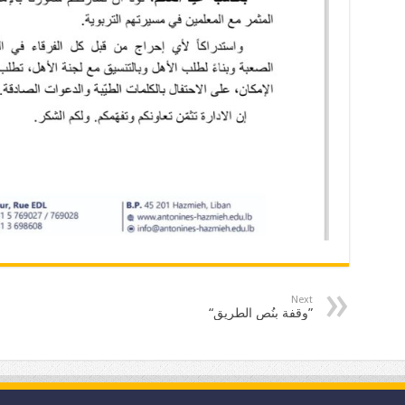
Next
“وقفة بنُص الطريق”