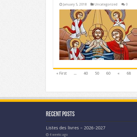
January 5, 2018
Uncategorized
0
« First
...
40
50
60
«
68
Recent Posts
Listes des livres – 2026-2027
4 weeks ago