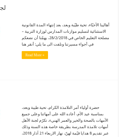
لجن
أهالينا الأحبّاء، تحية طيّبة وبعد، بعد إنتهاء المدة القانونية
الاستثنائية لتسليم موازنات المدارس لوزارة التربية –
مصلحة التعليم الخاص في 28/2/2018، يهمّنا أن نضعكم
في أجواء مسيرتنا ونلفت الى ما يلي: أنقر هنا
Read More »
حضرة أولياء أمر التلامذة الكرام، تحية طيبة وبعد،
بمناسبة عيد الأم، أعاده الله على أمهاتنا وعلى جميع
الأمهات بالصحة والخير والعمر الهنيء، تكرّم لجنة الأهل
أمهات تلامذة المدرسة بطريقة خاصة هذه السنة وذلك
عبر تقديم 8 هدايا قيّمة لهنّ، نهار الاربعاء 21 آذار 2018،