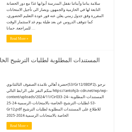
سلامة بناتنا وأبنائنا تقفل المدرسة أبوابها غدًا مع دور الحضانة
التابعة لها في الحازمية والجمهور، ويصار الى تأجيل الامتحانات
المقررة وفق جدول زمني يعلن عنه فور عودة التعليم الحضوري،
كما تتوقف الدروس عن بعد طيلة يوم غد لاستثمار الوقت
للمراجعة. حمانا …
Read More »
حضرة أهالي تلامذة الصفوف الثالثثانوي(S3/Gr12/IBDP2)، نرجو
منكم النقر على الرابط التالي https://antohj.b-cdn.net/wp/wp-
content/uploads/2024/11/Cir033-24-المستندات-المطلوبة-
لطلبات-الترشيح-الخاصة-بالامتحانات-الرسمية-24-25-S3-
Gr12.pdf للاطلاع على المستندات المطلوبة لطلبات الترشيح
الخاصة بالامتحانات الرسمية 2024-2025
Read More »