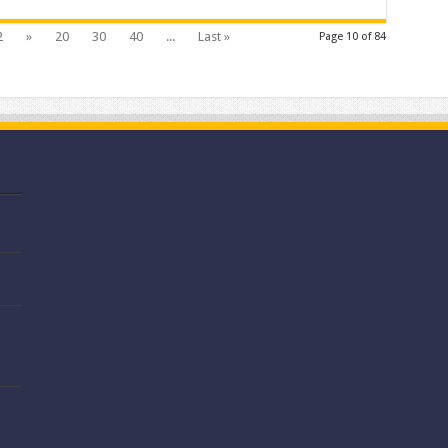
2
»
20
30
40
...
Last »
Page 10 of 84