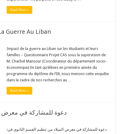
Read More »
La Guerre Au Liban
Impact de la guerre au Liban sur les étudiants et leurs
familles – Questionnaire Projet CAS sous la supervision de
M. Charbel Mansour (Coordinateur du département socio-
économique) En tant qu’élèves en première année du
programme du diplôme de l’IB, nous menons cette enquête
dans le cadre de nos recherches au …
Read More »
دعوة للمشاركة في معرض الم
:دعوة للمشاركة في معرض الميلاد من تنظيم القسم الثانوي في