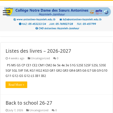
Listes des livres – 2026-2027
4 weeks ago
Uncategorized
0
PS MS GS CP CE1 CE2 CM1 CM2 6e 5e 4e 3e S1G S2SE S2SF S2SL S3SE
SGF SGL SVF SVL KG1 KG2 KG3 GR1 GR2 GR3 GR4 GR5 G6 G7 G8 G9 G10
G11 G12-GS G12-LS IB1 IB2
Read More »
Back to school 26-27
July 7, 2026
Uncategorized
0