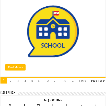
Read More »
1
2
3
4
5
»
10
20
30
...
Last »
Page 1 of 84
Calendar
August 2026
M
T
W
T
F
S
S