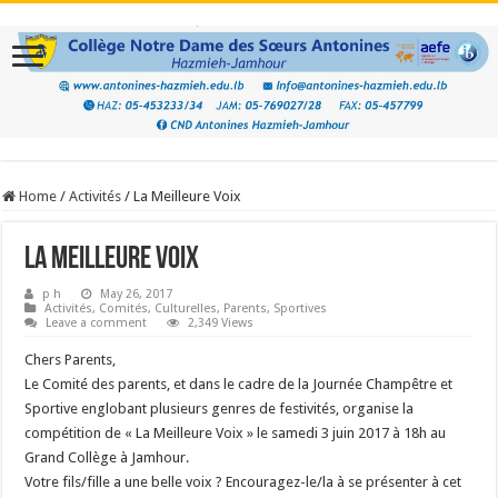
Home
/
Activités
/
La Meilleure Voix
La Meilleure Voix
p h
May 26, 2017
Activités
,
Comités
,
Culturelles
,
Parents
,
Sportives
Leave a comment
2,349 Views
Chers Parents,
Le Comité des parents, et dans le cadre de la Journée Champêtre et
Sportive englobant plusieurs genres de festivités, organise la
compétition de « La Meilleure Voix » le samedi 3 juin 2017 à 18h au
Grand Collège à Jamhour.
Votre fils/fille a une belle voix ? Encouragez-le/la à se présenter à cet