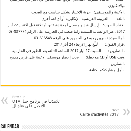
والانكليزي.
الأغنية والموسيقى: حرية الاختيار بشكل يتناسب مع الصوت.
اللغة: العربية، الفرنسية، الإنكليزية أو أي لغة أخرى.
اختبار الصوت: إرسال فيديو مسجل لمدة دقيقتين أو ثلاثة قبل الاثنين 22 أيار
2017، عبر الواتساب للسيدة رانيا صعب في الحازمية على الرقم 837774-03
أو السيدة نسرين وهبه في الجمهور على الرقم 838548-03.
قرار القبول: يُبلّغ نهار الاربعاء 24 أيار 2017.
التمارين : السبت 27 ايار 2017 الساعة الثالثة بعد الظهر في الحازمية .
ملاحظة: يجب إحضار موسيقى الاغنية على قرص مدمج CD أو USB وقت
التمارين.
نأمل مشاركتكم بكثافة.
Previous
OTV تلامذتنا في برنامج جيل
الانجيل على قناة ال
Next
Carte d’activités 2017
Calendar