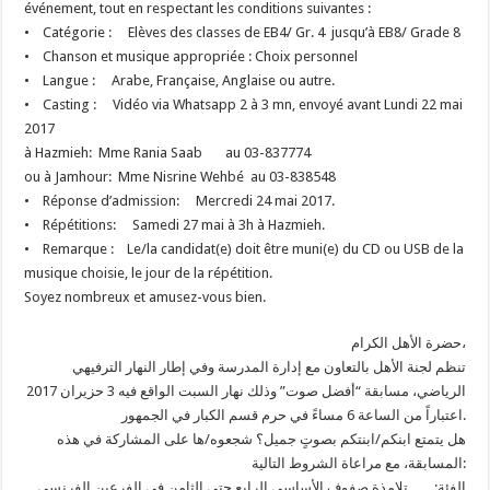
événement, tout en respectant les conditions suivantes :
• Catégorie : Elèves des classes de EB4/ Gr. 4 jusqu’à EB8/ Grade 8
• Chanson et musique appropriée : Choix personnel
• Langue : Arabe, Française, Anglaise ou autre.
• Casting : Vidéo via Whatsapp 2 à 3 mn, envoyé avant Lundi 22 mai
2017
à Hazmieh: Mme Rania Saab au 03-837774
ou à Jamhour: Mme Nisrine Wehbé au 03-838548
• Réponse d’admission: Mercredi 24 mai 2017.
• Répétitions: Samedi 27 mai à 3h à Hazmieh.
• Remarque : Le/la candidat(e) doit être muni(e) du CD ou USB de la
musique choisie, le jour de la répétition.
Soyez nombreux et amusez-vous bien.
حضرة الأهل الكرام،
تنظم لجنة الأهل بالتعاون مع إدارة المدرسة وفي إطار النهار الترفيهي
الرياضي، مسابقة “أفضل صوت” وذلك نهار السبت الواقع فيه 3 حزيران 2017
اعتباراً من الساعة 6 مساءً في حرم قسم الكبار في الجمهور.
هل يتمتع ابنكم/ابنتكم بصوتٍ جميل؟ شجعوه/ها على المشاركة في هذه
المسابقة، مع مراعاة الشروط التالية:
الفئة: تلامذة صفوف الأساسي الرابع حتى الثامن في الفرعين الفرنسي