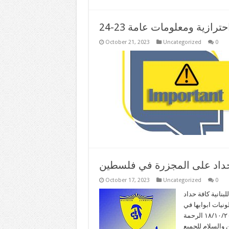
حترازية ومعلومات عامة 23-24
October 21, 2023
Uncategorized
0
 حداد على المجزرة في فلسطين
October 17, 2023
Uncategorized
0
بنانية كافة حداد
نيات ابوابها في
الحازمية والجمهور ودور الحضانة التابعة لها غدا الاربعاء في ١٨/١٠/٢٠٢٣ الرحمة
ن والسلام للجميع