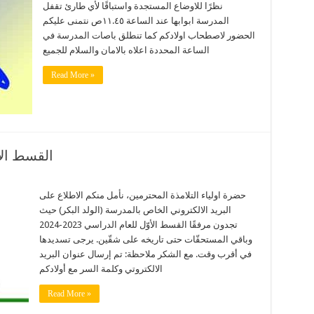
نظرًا للاوضاع المستجدة واستباقًا لأي طارئ تقفل
المدرسة ابوابها عند الساعة ١١.٤٥ص نتمنى عليكم
الحضور لاصطحاب اولادكم كما تنطلق باصات المدرسة في
الساعة المحددة اعلاه بالامان والسلام للجميع
Read More »
القسط الأوّل
حضرة اولياء التلامذة المحترمين، نأمل منكم الاطلاع على
البريد الالكتروني الخاص بالمدرسة (الولد البكر) حيث
تجدون مرفقًا القسط الأوّل للعام الدراسي 2023-2024
وباقي المستحقّات حتى تاريخه على شقّين. يرجى تسديدها
في أقرب وقت. مع الشكر ملاحظة: تم إرسال عنوان البريد
الالكتروتي وكلمة السر مع أولادكم
Read More »