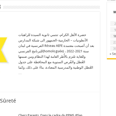
3
2
9
حضرة الأهل الكرام، تنتمي ثانوية السيدة للراهبات
1
الأنطونيات – الحازمية-الجمهور الى شبكة المدارس
2
الفرنسية في لبنان Réseau AEFE بعد أن أصبحت معتمدة
3
للبرنامج الفرنسي(homologuée) سنة 2021-2022 ،
« S
وللغاية تلتزم بالأُطر العامة لهذا النظام ومن ضمنها
العُطل والفُرص السنوية مع المحافظة على جدول
العُطل الوطنية والمدرسية المعتادة. بناءً على ذلك، وكما
…
 Sûreté
Chers Parents, Dans le cadre du PPMS (Plan