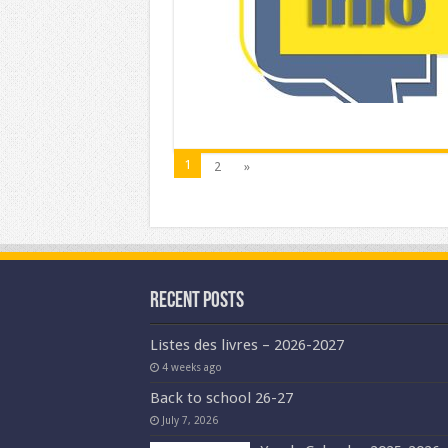
1
2
»
Recent Posts
Listes des livres – 2026-2027
4 weeks ago
Back to school 26-27
July 7, 2026