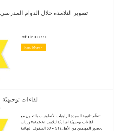
تصوير التلامذة خلال الدوام المدرسي
Ref: Cir 033 /23
Read More »
لقاءات توجيهيّة ا
0
تنظّم ثانوية السيدة للراهبات الأنطونيات بالتعاون مع
وزنات WAZNAT لقاءات توجيهيّة افراديّة لتلاميذ
الصفوف النهائية S3 – G12 بحضور المهتمين من الأهل