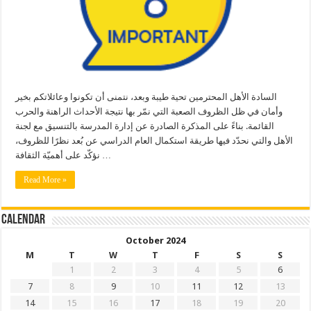
السادة الأهل المحترمين تحية طيبة وبعد، نتمنى أن تكونوا وعائلاتكم بخير
وأمان في ظل الظروف الصعبة التي نمّر بها نتيجة الأحداث الراهنة والحرب
القائمة. بناءً على المذكرة الصادرة عن إدارة المدرسة بالتنسيق مع لجنة
الأهل والتي نحدّد فيها طريقة استكمال العام الدراسي عن بُعد نظرًا للظروف،
نؤكّد على أهميّة الثقافة …
Read More »
Calendar
October 2024
M
T
W
T
F
S
S
1
2
3
4
5
6
7
8
9
10
11
12
13
14
15
16
17
18
19
20