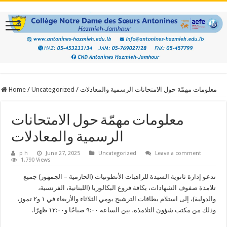
معلومات مهمّة حول الامتحانات الرسمية والمعادلات
/
Uncategorized
/
Home
معلومات مهمّة حول الامتحانات
الرسمية والمعادلات
p h
June 27, 2025
Uncategorized
Leave a comment
1,790 Views
تدعو إدارة ثانوية السيدة للراهبات الأنطونيات (الحازمية – الجمهور) جميع
تلامذة صفوف الشهادات، بكافة فروع البكالوريا (اللبنانية، الفرنسية،
والدولية)، إلى استلام بطاقات الترشيح يومي الثلاثاء والأربعاء في ١ و٢ تموز،
وذلك من مكتب شؤون التلامذة، بين الساعة ٩:٠٠ صباحًا و١٢:٠٠ ظهرًا.