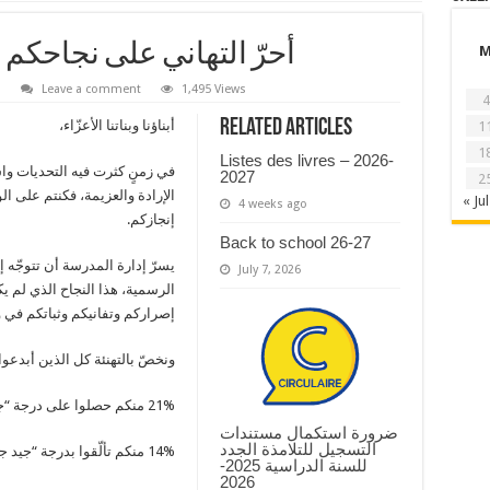
أحرّ التهاني على نجاحكم 
d
Leave a comment
1,495 Views
4
Related Articles
أبناؤنا وبناتنا الأعزّاء،
1
1
Listes des livres – 2026-
في زمنٍ كثرت فيه التحديات واش
2027
2
الإرادة والعزيمة، فكنتم على ال
« Jul
4 weeks ago
إنجازكم.
Back to school 26-27
يسرّ إدارة المدرسة أن تتوجّه إ
July 7, 2026
الرسمية، هذا النجاح الذي لم يك
إصراركم وتفانيكم وثباتكم في 
ونخصّ بالتهنئة كل الذين أبدعوا 
21% منكم حصلوا على درجة “جيد”،
ضرورة استكمال مستندات
التسجيل للتلامذة الجدد
14% منكم تألّقوا بدرجة “جيد جدًا”.
للسنة الدراسية 2025-
2026