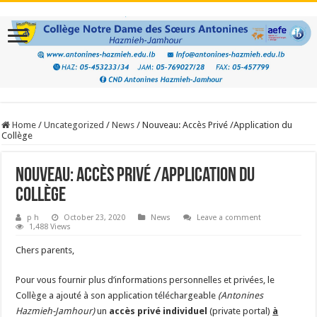
Home
/
Uncategorized
/
News
/
Nouveau: Accès Privé /Application du
Collège
Nouveau: Accès Privé /Application du
Collège
p h
October 23, 2020
News
Leave a comment
1,488 Views
Chers parents,
Pour vous fournir plus d’informations personnelles et privées, le
Collège a ajouté à son application téléchargeable
(Antonines
Hazmieh-Jamhour)
un
accès privé individuel
(private portal)
à