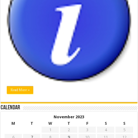
Read More »
Calendar
November 2023
M
T
W
T
F
S
S
1
2
3
4
5
6
7
8
9
10
11
12