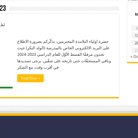
23
تذ
6
1
حضرة اولياء التلامذة المحترمين، نذكّركم بضرورة الاطلاع
2
على البريد الالكتروني الخاص بالمدرسة (الولد البكر) حيث
2
تجدون مرفقًا القسط الأوّل للعام الدراسي 2023-2024
« Oc
وباقي المستحقّات حتى تاريخه على شقّين. يرجى تسديدها
في أقرب وقت. مع الشكر
Read More »