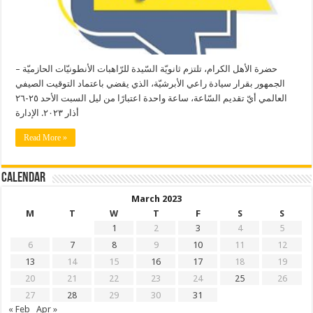
حضرة الأهل الكرام، تلتزم ثانويّة السّيدة للرّاهبات الأنطونيّات الحازميّة –
الجمهور بقرار سيادة راعي الأبرشيّة، الذي يقضي باعتماد التوقيت الصيفي
العالمي أيّ تقديم السّاعة، ساعة واحدة اعتبارًا من ليل السبت الأحد ٢٥-٢٦
أذار ٢٠٢٣. الإدارة
Read More »
Calendar
March 2023
M
T
W
T
F
S
S
1
2
3
4
5
6
7
8
9
10
11
12
13
14
15
16
17
18
19
20
21
22
23
24
25
26
27
28
29
30
31
« Feb
Apr »