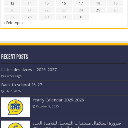
13
14
15
16
17
18
19
20
21
22
23
24
25
26
27
28
29
30
31
« Feb
Apr »
Recent Posts
Listes des livres – 2026-2027
4 weeks ago
Back to school 26-27
July 7, 2026
Yearly Calendar 2025-2026
October 8, 2025
ضرورة استكمال مستندات التسجيل للتلامذة الجدد