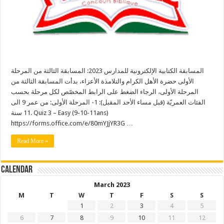
المسابقة الكتابية الإلكترونية للمدارس 2023: المسابقة الثالثة من المرحلة
الأولى حضرة الأهل الكرام والتلامذة الأعزاء، بدأت المسابقة الثالثة من
المرحلة الأولى، الرجاء الضغط على الرابط المخصّص لكل مرحلة بحسب
الفئات العمريّة (قبل مساء الأحد المقبل): 1- المرحلة الأولى: من عمر 9 الى
11 سنة. Quiz 3 – Easy (9-10-11ans)
https://forms.office.com/e/80mYJjYR3G …
Read More »
Calendar
March 2023
M
T
W
T
F
S
S
1
2
3
4
5
6
7
8
9
10
11
12